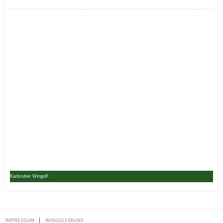
Karlsruher Wingolf:
IMPRESSUM
WINGOLFSBUND