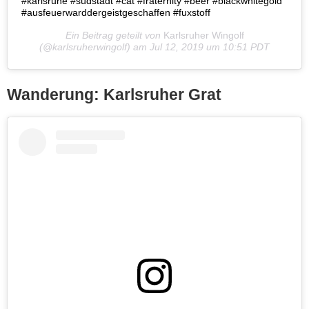
#karlsruhe #südstadt #cat #fraternity #beer #blackwhitegold
#ausfeuerwarddergeistgeschaffen #fuxstoff
Ein Beitrag geteilt von
Karlsruher Wingolf
(@karlsruherwingolf) am
Jul 12, 2019 um 10:51 PDT
Wanderung: Karlsruher Grat