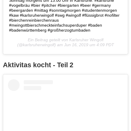
Sonntag morgens um 13.00 Uhr in Karlsruhe. #karlsruhe
#vogelbräu #bier #pitcher #biergarten #beer #germany
#beergarden #mittag #sonntagmorgen #studentenmorgen
#kaw #karlsruherwingolf #swg #wingolf #flüssigbrot #nofilter
#bierchenreinbierchenraus
#meingottbierschmeckteinfachsuperduper #baden
#badenwürttemberg #großherzogtumbaden
Ein Beitrag geteilt von
Karlsruher Wingolf
(@karlsruherwingolf) am
Jun 16, 2019 um 4:09 PDT
Aktivitas kocht - Teil 2