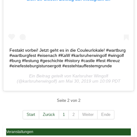
Festakt vorbei! Jetzt geht es in die Couleurlokale! #wartburg
#wartburgfest #eisenach #KaW #karlsruherwingolf #wingolf
#burg #festung #geschichte #history #castle #fest #kreuz
#einefesteburgistunsergott #esstehtauffestemgrunde
Ein Beitrag geteilt von
Karlsruher Wingolf
(@karlsruherwingolf) am
Mai 30, 2019 um 10:09 PDT
Seite 2 von 2
Start
Zurück
1
2
Weiter
Ende
Veranstaltungen