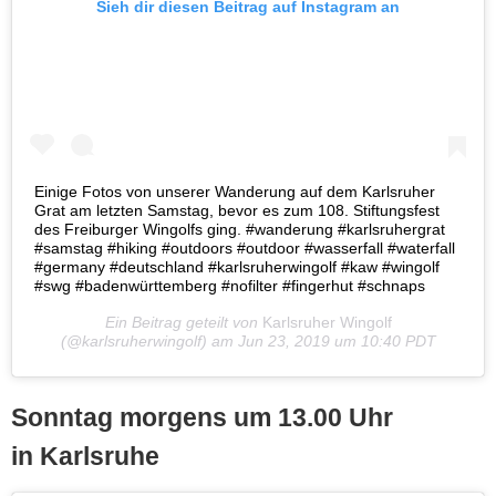
Sieh dir diesen Beitrag auf Instagram an
Einige Fotos von unserer Wanderung auf dem Karlsruher
Grat am letzten Samstag, bevor es zum 108. Stiftungsfest
des Freiburger Wingolfs ging. #wanderung #karlsruhergrat
#samstag #hiking #outdoors #outdoor #wasserfall #waterfall
#germany #deutschland #karlsruherwingolf #kaw #wingolf
#swg #badenwürttemberg #nofilter #fingerhut #schnaps
Ein Beitrag geteilt von
Karlsruher Wingolf
(@karlsruherwingolf) am
Jun 23, 2019 um 10:40 PDT
Sonntag morgens um 13.00 Uhr
in Karlsruhe