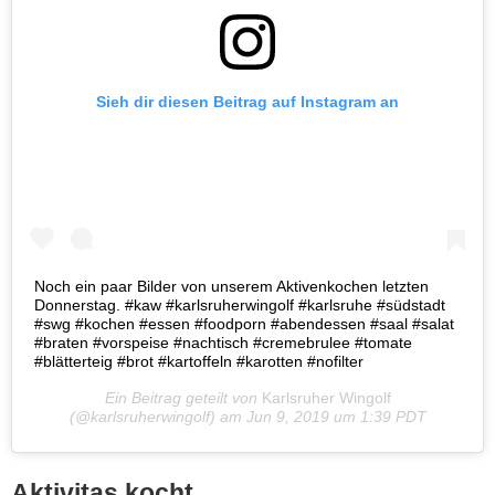
Sieh dir diesen Beitrag auf Instagram an
Noch ein paar Bilder von unserem Aktivenkochen letzten
Donnerstag. #kaw #karlsruherwingolf #karlsruhe #südstadt
#swg #kochen #essen #foodporn #abendessen #saal #salat
#braten #vorspeise #nachtisch #cremebrulee #tomate
#blätterteig #brot #kartoffeln #karotten #nofilter
Ein Beitrag geteilt von
Karlsruher Wingolf
(@karlsruherwingolf) am
Jun 9, 2019 um 1:39 PDT
Aktivitas kocht